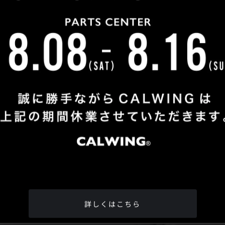
Shop Info
TEL
：
04-2991-7770
FAX
：04-2991-7760
OPEN
：火曜日 - 日曜日：10：00 - 18：00
CLOSE
：月曜日
ADDRESS
：埼玉県所沢市松郷342-6
Google Map
詳しくはこちら