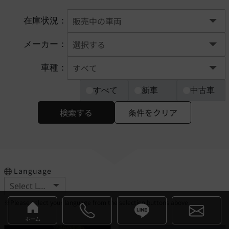
在庫状況：
メーカー：
車種：
すべて
新車
中古車
検索する
条件をクリア
Language
※Please select your language from the selection buttons above.
ホーム