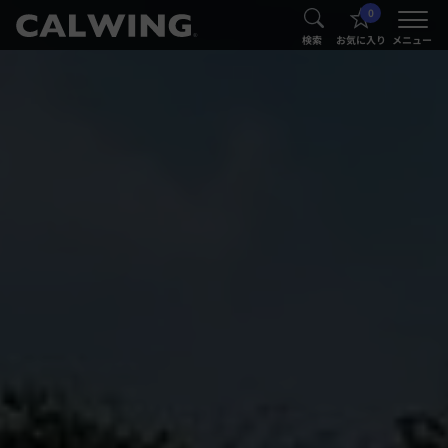
0
®
®
検索
お気に入り
メニュー