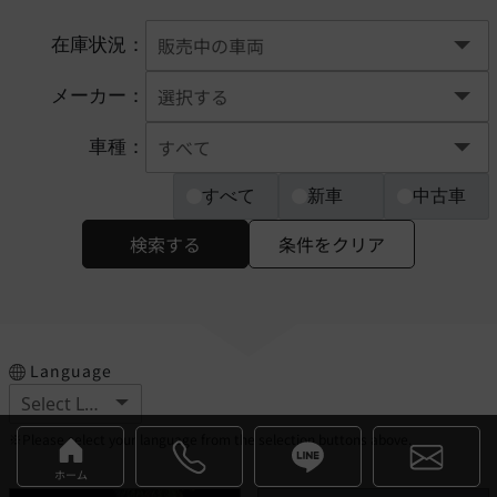
在庫状況：
メーカー：
車種：
すべて
新車
中古車
検索する
条件をクリア
Language
※Please select your language from the selection buttons above.
ホーム