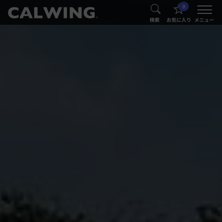
0
®
®
検索
お気に入り
メニュー