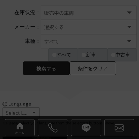
在庫状況：
メーカー：
車種：
すべて
新車
中古車
検索する
条件をクリア
Language
※Please select your language from the selection buttons above.
ホーム