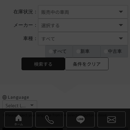
在庫状況：
メーカー：
車種：
すべて
新車
中古車
検索する
条件をクリア
Language
※Please select your language from the selection buttons above.
ホーム