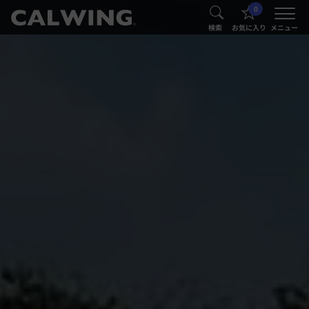
0
®
®
検索
お気に入り
メニュー