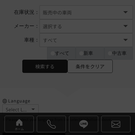
在庫状況：
メーカー：
車種：
すべて
新車
中古車
検索する
条件をクリア
Language
※Please select your language from the selection buttons above.
ホーム