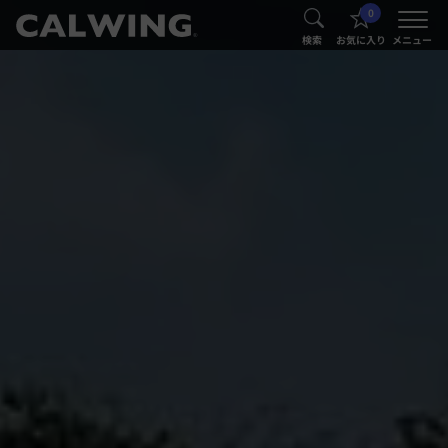
0
®
®
検索
お気に入り
メニュー