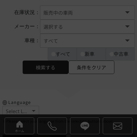
在庫状況：
メーカー：
車種：
すべて
新車
中古車
検索する
条件をクリア
Language
※Please select your language from the selection buttons above.
ホーム