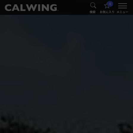
0
®
®
検索
お気に入り
メニュー