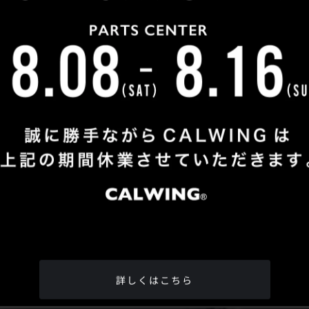
Shop Info
TEL
：
04-2991-7770
FAX
：04-2991-7760
OPEN
：火曜日 - 日曜日：10：00 - 18：00
CLOSE
：月曜日
ADDRESS
：埼玉県所沢市松郷342-6
Google Map
詳しくはこちら