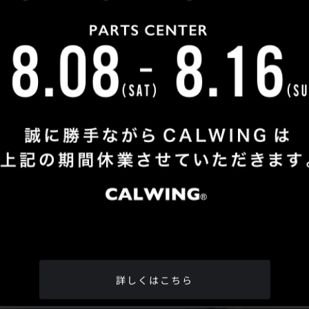
Shop Info
TEL
：
04-2991-7770
FAX
：04-2991-7760
OPEN
：火曜日 - 日曜日：10：00 - 18：00
CLOSE
：月曜日
ADDRESS
：埼玉県所沢市松郷342-6
Google Map
詳しくはこちら