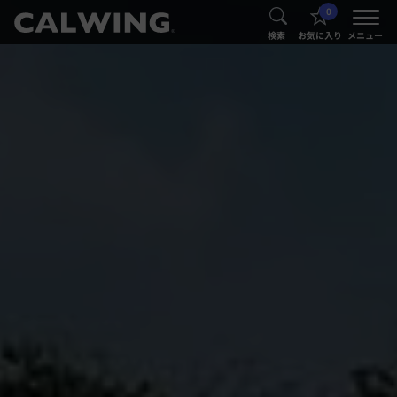
0
®
®
検索
お気に入り
メニュー