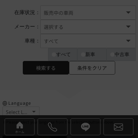
在庫状況：
メーカー：
車種：
すべて
新車
中古車
検索する
条件をクリア
Language
※Please select your language from the selection buttons above.
ホーム