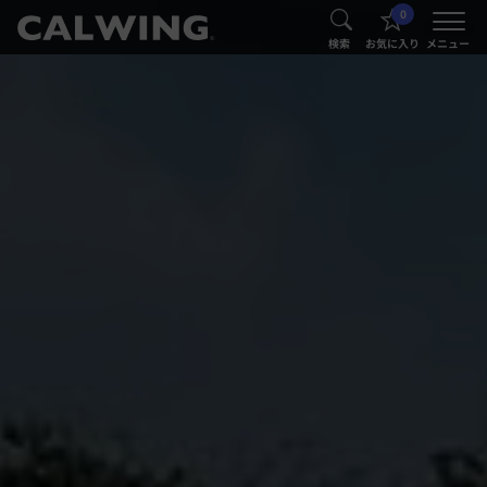
0
®
®
検索
お気に入り
メニュー