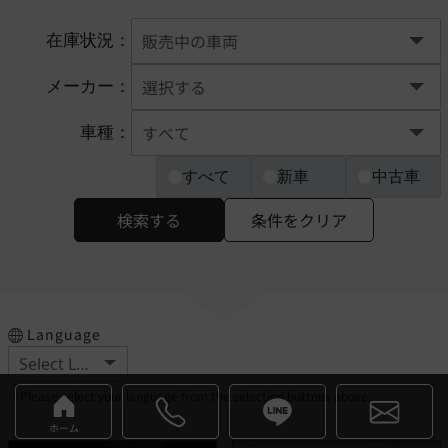
在庫状況：
メーカー：
車種：
すべて
新車
中古車
検索する
条件をクリア
Language
※Please select your language from the selection buttons above.
ホーム