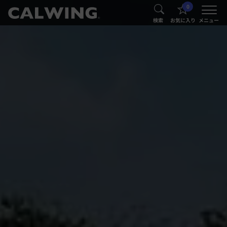
0
®
®
検索
お気に入り
メニュー