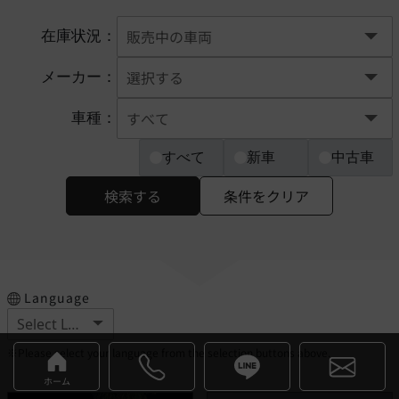
在庫状況：
メーカー：
車種：
すべて
新車
中古車
検索する
条件をクリア
Language
※Please select your language from the selection buttons above.
ホーム