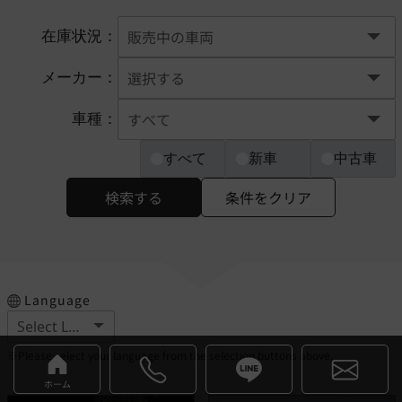
在庫状況：
メーカー：
車種：
すべて
新車
中古車
検索する
条件をクリア
Language
※Please select your language from the selection buttons above.
ホーム