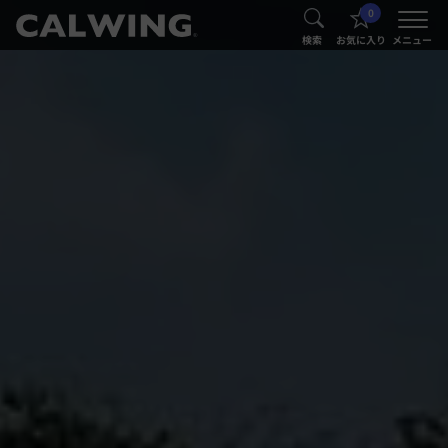
0
®
®
検索
お気に入り
メニュー