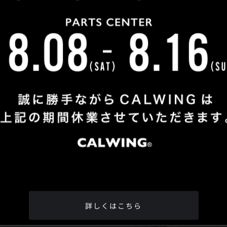
Shop Info
TEL
：
04-2991-7770
FAX
：04-2991-7760
OPEN
：火曜日 - 日曜日：10：00 - 18：00
CLOSE
：月曜日
ADDRESS
：埼玉県所沢市松郷342-6
Google Map
詳しくはこちら