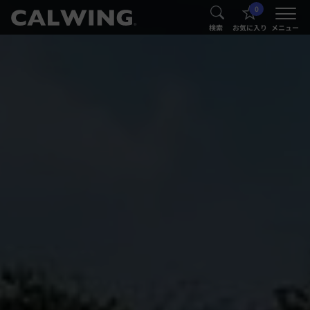
0
®
®
検索
お気に入り
メニュー