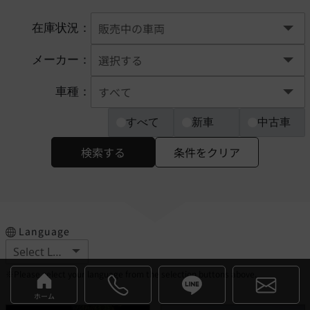
在庫状況：
メーカー：
車種：
すべて
新車
中古車
検索する
条件をクリア
Language
※Please select your language from the selection buttons above.
ホーム