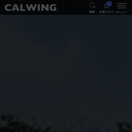
0
®
®
検索
お気に入り
メニュー