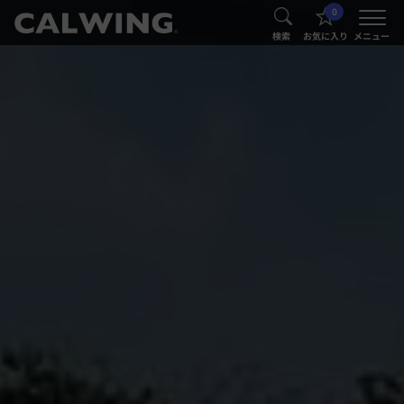
0
®
®
検索
お気に入り
メニュー