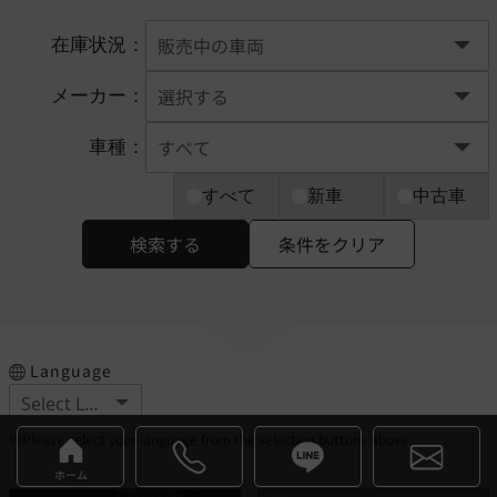
在庫状況：
メーカー：
車種：
すべて
新車
中古車
検索する
条件をクリア
Language
※Please select your language from the selection buttons above.
ホーム