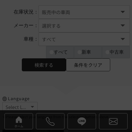
在庫状況：
メーカー：
車種：
すべて
新車
中古車
検索する
条件をクリア
Language
※Please select your language from the selection buttons above.
ホーム