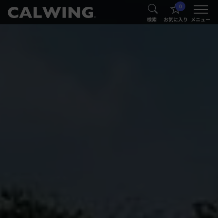
0
®
®
検索
お気に入り
メニュー