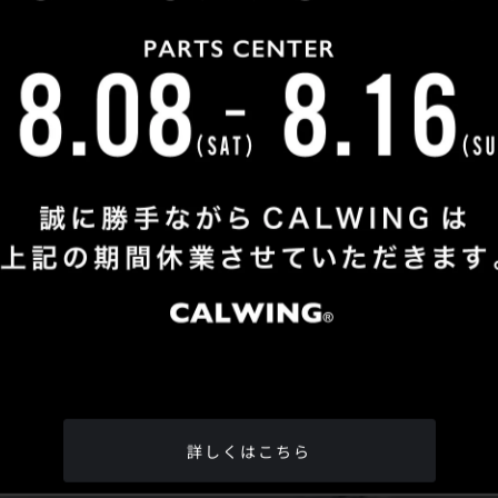
Shop Info
TEL
：
04-2991-7770
FAX
：04-2991-7760
OPEN
：火曜日 - 日曜日：10：00 - 18：00
CLOSE
：月曜日
ADDRESS
：埼玉県所沢市松郷342-6
Google Map
詳しくはこちら