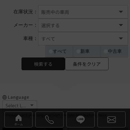
在庫状況：
メーカー：
車種：
すべて
新車
中古車
検索する
条件をクリア
Language
※Please select your language from the selection buttons above.
ホーム