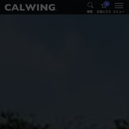
0
®
®
検索
お気に入り
メニュー