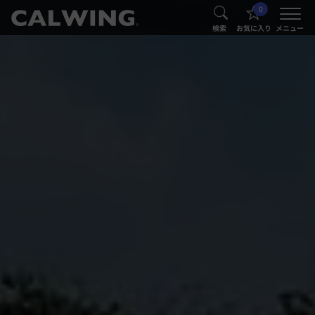
0
®
®
検索
お気に入り
メニュー