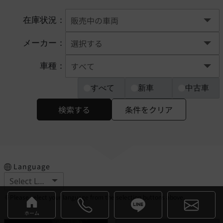
在庫状況：
メーカー：
車種：
すべて
新車
中古車
検索する
条件をクリア
Language
※Please select your language from the selection buttons above.
ホーム