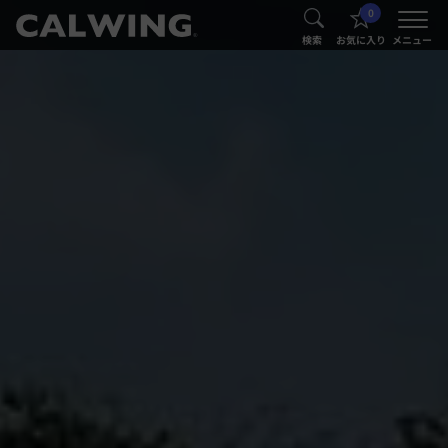
0
®
®
検索
お気に入り
メニュー