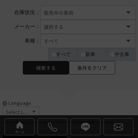
在庫状況：
メーカー：
車種：
すべて
新車
中古車
検索する
条件をクリア
Language
※Please select your language from the selection buttons above.
ホーム