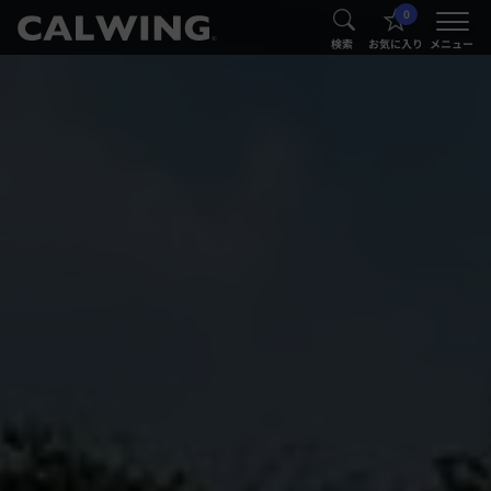
0
®
®
検索
お気に入り
メニュー