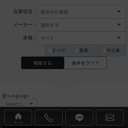
在庫状況：
メーカー：
車種：
すべて
新車
中古車
検索する
条件をクリア
Language
※Please select your language from the selection buttons above.
ホーム