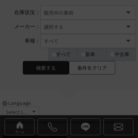
在庫状況：
メーカー：
車種：
すべて
新車
中古車
検索する
条件をクリア
Language
※Please select your language from the selection buttons above.
ホーム