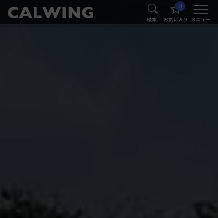
0
®
®
検索
お気に入り
メニュー