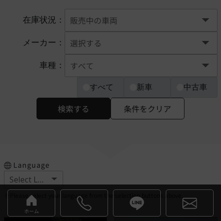
在庫状況：
メーカー：
車種：
すべて
新車
中古車
検索する
条件をクリア
Language
※Please select your language from the selection buttons above.
ホーム