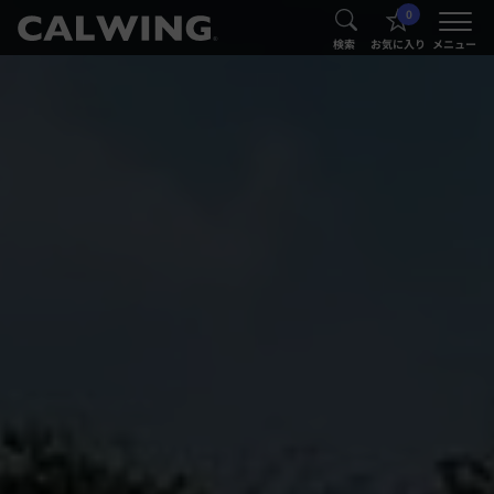
0
®
®
検索
お気に入り
メニュー