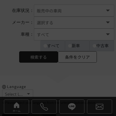
在庫状況：
メーカー：
車種：
すべて
新車
中古車
検索する
条件をクリア
Language
※Please select your language from the selection buttons above.
ホーム