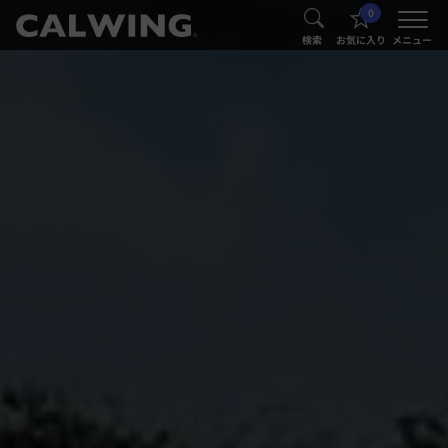
0
®
®
検索
お気に入り
メニュー