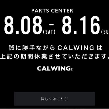
Shop Info
TEL
：
04-2991-7770
FAX
：04-2991-7760
OPEN
：火曜日 - 日曜日：10：00 - 18：00
CLOSE
：月曜日
ADDRESS
：埼玉県所沢市松郷342-6
Google Map
詳しくはこちら