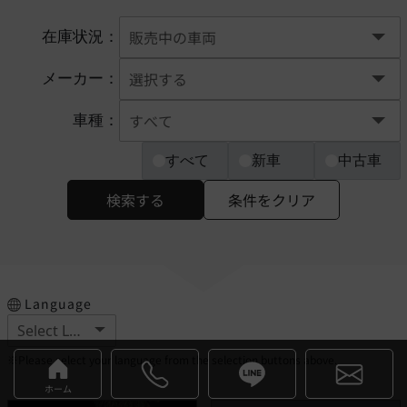
在庫状況：
メーカー：
車種：
すべて
新車
中古車
検索する
条件をクリア
Language
※Please select your language from the selection buttons above.
ホーム