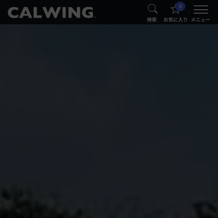
0
®
®
検索
お気に入り
メニュー