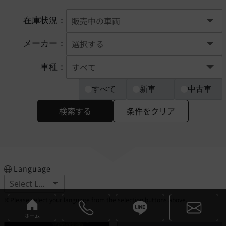
在庫状況：
メーカー：
車種：
すべて
新車
中古車
検索する
条件をクリア
Language
※Please select your language from the selection buttons above.
ホーム