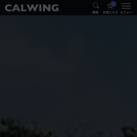
0
®
®
検索
お気に入り
メニュー