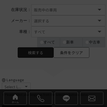
在庫状況：
メーカー：
車種：
すべて
新車
中古車
検索する
条件をクリア
Language
※Please select your language from the selection buttons above.
ホーム