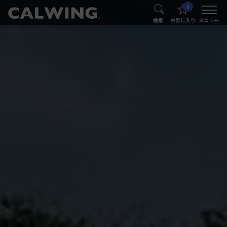
0
®
®
検索
お気に入り
メニュー