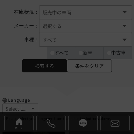
在庫状況：
メーカー：
車種：
すべて
新車
中古車
検索する
条件をクリア
Language
※Please select your language from the selection buttons above.
ホーム