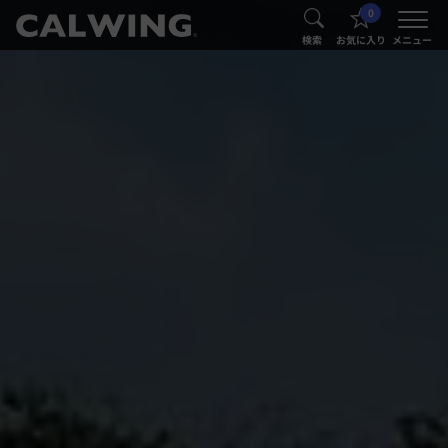
0
®
®
検索
お気に入り
メニュー