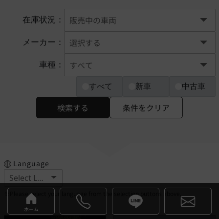
在庫状況：
メーカー：
車種：
すべて
新車
中古車
検索する
条件をクリア
Language
※Please select your language from the selection buttons above.
ホーム