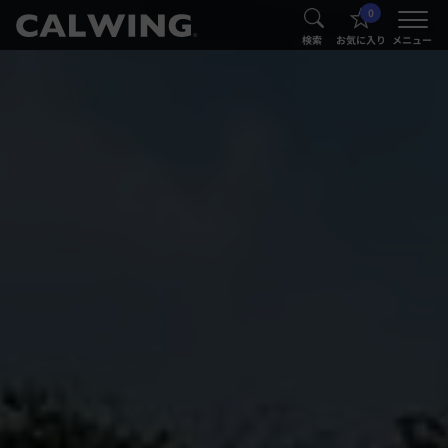
0
®
®
検索
お気に入り
メニュー