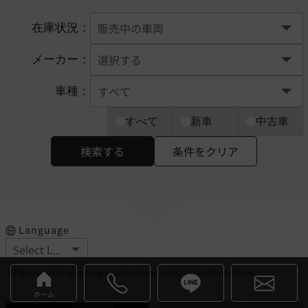
在庫状況：
メーカー：
車種：
すべて
新車
中古車
検索する
条件をクリア
Language
※Please select your language from the selection buttons above.
ホーム