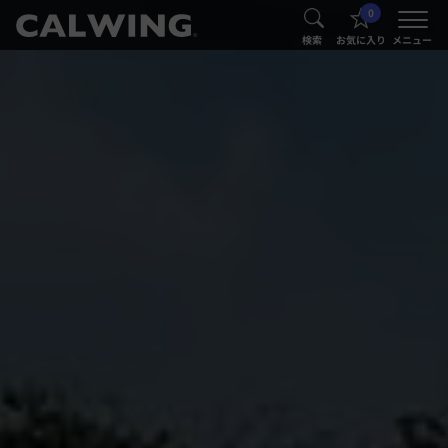
0
®
®
検索
お気に入り
メニュー