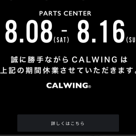
Shop Info
TEL
：
04-2991-7770
FAX
：04-2991-7760
OPEN
：火曜日 - 日曜日：10：00 - 18：00
CLOSE
：月曜日
ADDRESS
：埼玉県所沢市松郷342-6
Google Map
詳しくはこちら