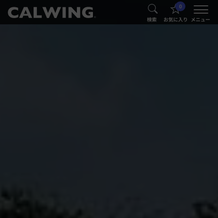
0
®
®
検索
お気に入り
メニュー