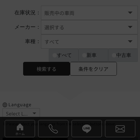
在庫状況：
メーカー：
車種：
すべて
新車
中古車
検索する
条件をクリア
Language
※Please select your language from the selection buttons above.
ホーム