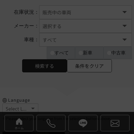
在庫状況：
メーカー：
車種：
すべて
新車
中古車
検索する
条件をクリア
Language
※Please select your language from the selection buttons above.
ホーム