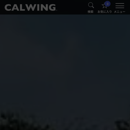
0
®
®
検索
お気に入り
メニュー