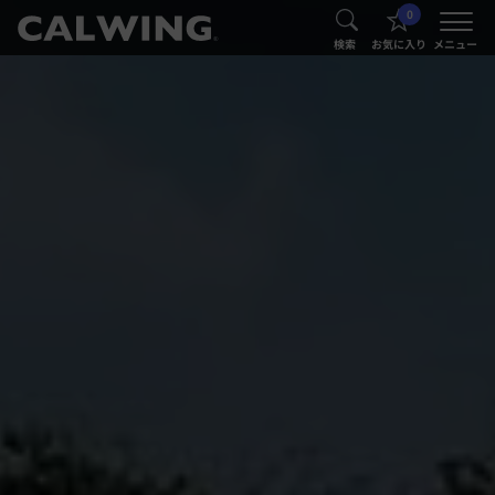
0
®
®
検索
お気に入り
メニュー