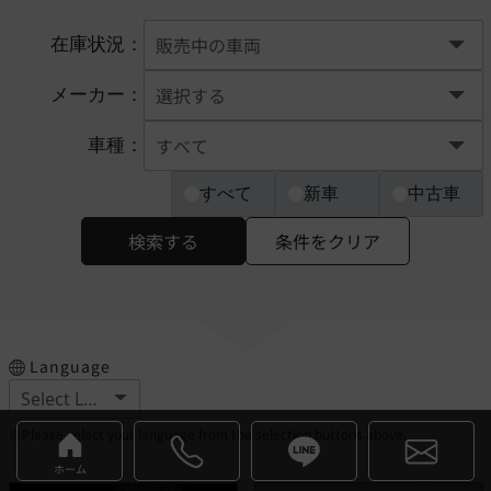
在庫状況：
メーカー：
車種：
すべて
新車
中古車
検索する
条件をクリア
Language
※Please select your language from the selection buttons above.
ホーム