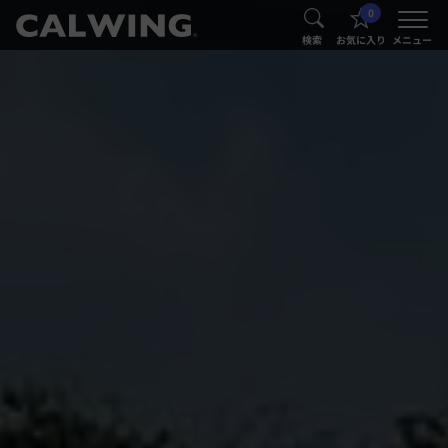
0
®
®
検索
お気に入り
メニュー