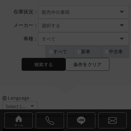
在庫状況：
メーカー：
車種：
すべて
新車
中古車
検索する
条件をクリア
Language
※Please select your language from the selection buttons above.
ホーム