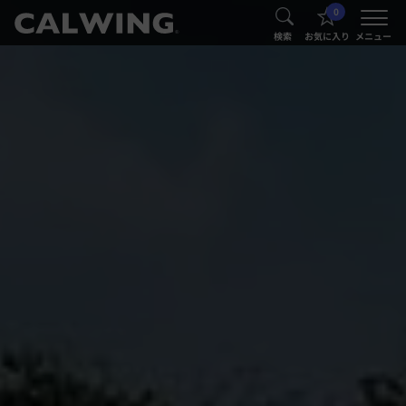
0
®
®
検索
お気に入り
メニュー