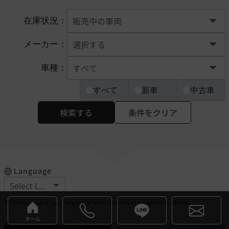
在庫状況：
メーカー：
車種：
すべて
新車
中古車
検索する
条件をクリア
Language
※Please select your language from the selection buttons above.
ホーム