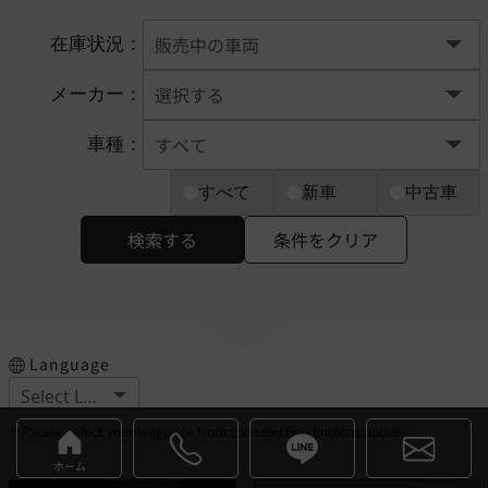
在庫状況：
メーカー：
車種：
すべて
新車
中古車
検索する
条件をクリア
Language
※Please select your language from the selection buttons above.
ホーム