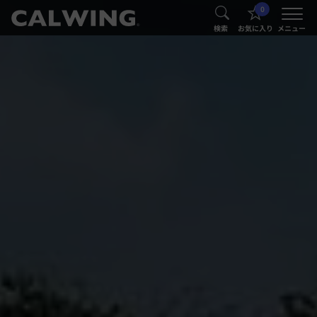
0
®
®
検索
お気に入り
メニュー