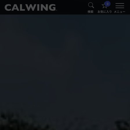
0
®
®
検索
お気に入り
メニュー