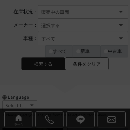
在庫状況：
メーカー：
車種：
すべて
新車
中古車
検索する
条件をクリア
Language
※Please select your language from the selection buttons above.
ホーム