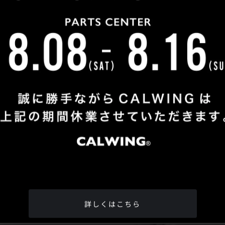
Shop Info
TEL
：
04-2991-7770
FAX
：04-2991-7760
OPEN
：火曜日 - 日曜日：10：00 - 18：00
CLOSE
：月曜日
ADDRESS
：埼玉県所沢市松郷342-6
Google Map
詳しくはこちら