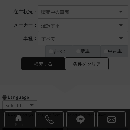
在庫状況：
メーカー：
車種：
すべて
新車
中古車
検索する
条件をクリア
Language
※Please select your language from the selection buttons above.
ホーム