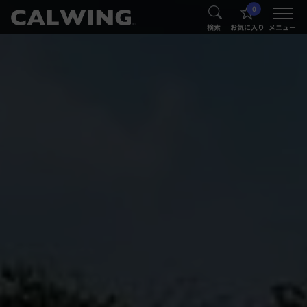
0
®
®
検索
お気に入り
メニュー