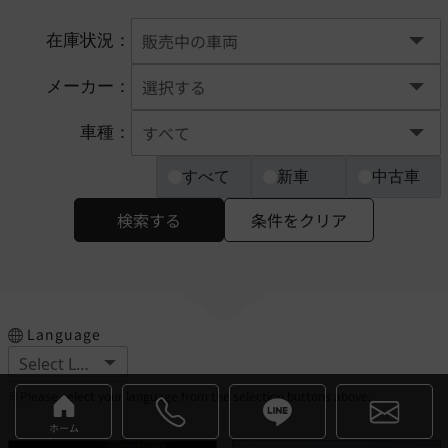
在庫状況：
メーカー：
車種：
すべて
新車
中古車
検索する
条件をクリア
Language
※Please select your language from the selection buttons above.
ホーム