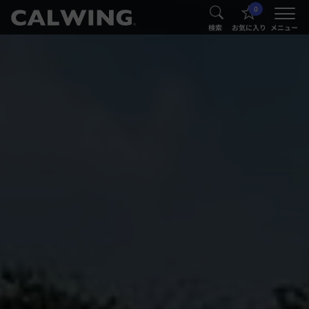
0
®
®
検索
お気に入り
メニュー