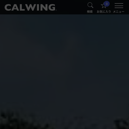
0
®
®
検索
お気に入り
メニュー