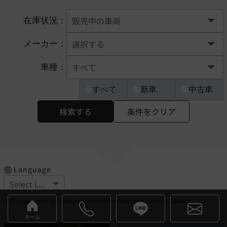
在庫状況：
メーカー：
車種：
すべて
新車
中古車
検索する
条件をクリア
Language
※Please select your language from the selection buttons above.
ホーム