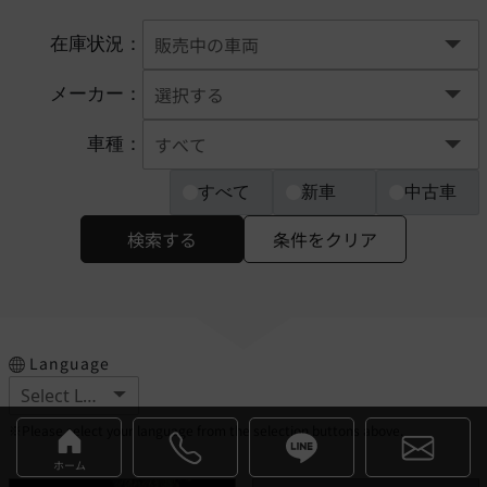
在庫状況：
メーカー：
車種：
すべて
新車
中古車
検索する
条件をクリア
Language
※Please select your language from the selection buttons above.
ホーム