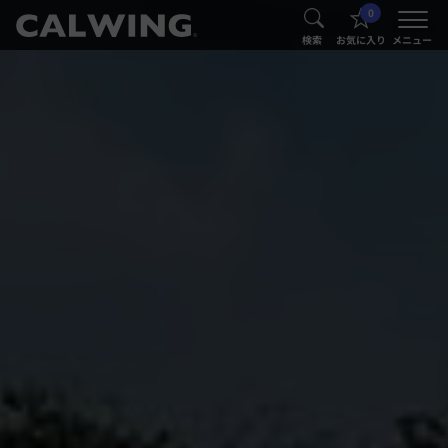
0
®
®
検索
お気に入り
メニュー