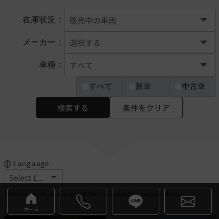
在庫状況：
メーカー：
車種：
すべて
新車
中古車
検索する
条件をクリア
Language
※Please select your language from the selection buttons above.
ホーム