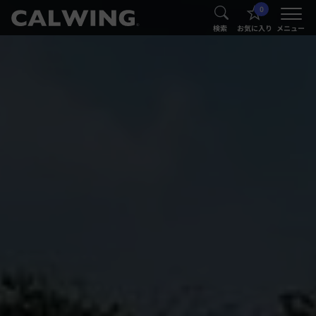
0
®
®
検索
お気に入り
メニュー