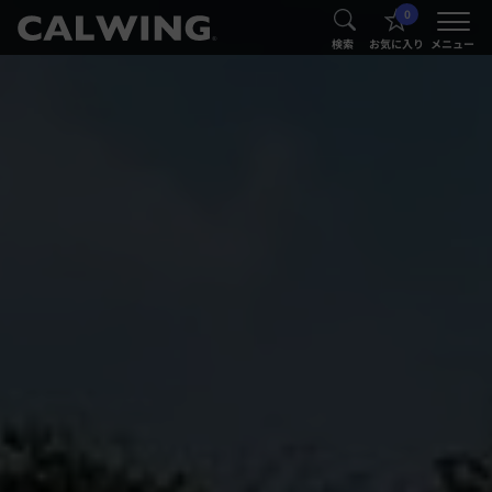
0
®
®
検索
お気に入り
メニュー