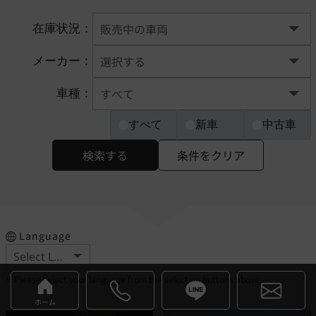
在庫状況：
メーカー：
車種：
すべて
新車
中古車
検索する
条件をクリア
Language
※Please select your language from the selection buttons above.
ホーム