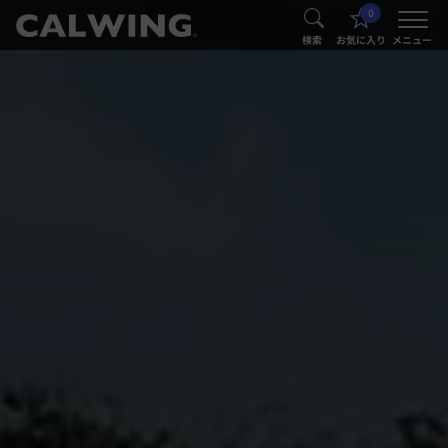
0
®
®
検索
お気に入り
メニュー