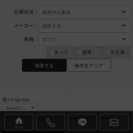
在庫状況：
メーカー：
車種：
すべて
新車
中古車
検索する
条件をクリア
Language
※Please select your language from the selection buttons above.
ホーム