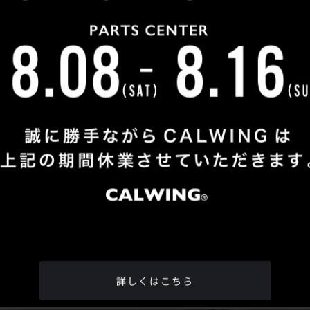
Shop Info
TEL
：
04-2991-7770
FAX
：04-2991-7760
OPEN
：火曜日 - 日曜日：10：00 - 18：00
CLOSE
：月曜日
ADDRESS
：埼玉県所沢市松郷342-6
Google Map
詳しくはこちら